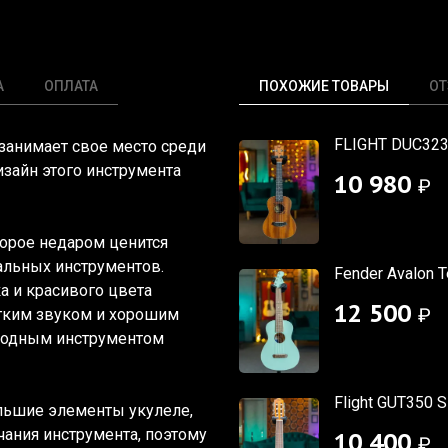
А
ОПЛАТА
ПОХОЖИЕ ТОВАРЫ
О
FLIGHT DUC32
занимает свое место среди
изайн этого инструмента
10 980
₽
торое недаром ценится
альных инструментов.
Fender Avalon T
а и красивого цвета
12 500
₽
ягким звуком и хорошим
сходным инструментом
Flight GUT350 
льшие элементы укулеле,
чания инструмента, поэтому
10 400
₽