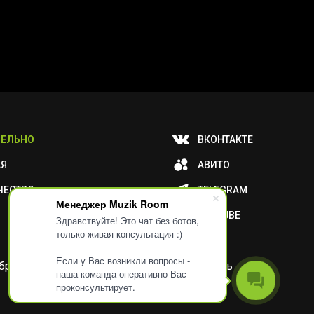
ЕЛЬНО
ВКОНТАКТЕ
АЯ
АВИТО
ЧЕСТВО
TELEGRAM
Менеджер Muzik Room
YOUTUBE
Здравствуйте! Это чат без ботов,
только живая консультация :)
Если у Вас возникли вопросы -
и обработку ваших метаданных или отключить
наша команда оперативно Вас
проконсультирует.
Разработка
Дизайн
ORIGINAL
TANYA HAYDEN