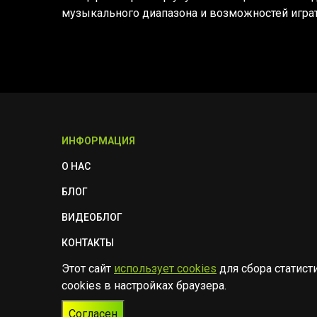
музыкального диапазона и возможностей играт
ИНФОРМАЦИЯ
О НАС
БЛОГ
ВИДЕОБЛОГ
КОНТАКТЫ
Этот сайт
использует cookies
для сбора статист
ПОЛИТИКА БЕЗОПАСНОСТИ
cookies в настройках браузера.
Согласен
© Музыкальный магазин Muzik Room, 2023-2026