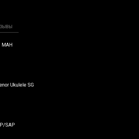
ТЗЫВЫ
3 MAH
enor Ukulele SG
SP/SAP