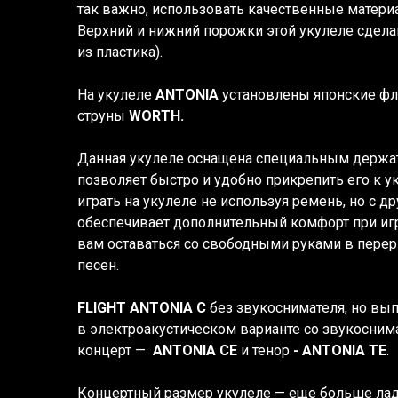
так важно, использовать качественные материа
Верхний и нижний порожки этой укулеле сдела
из пластика).
На укулеле
ANTONIA
установлены японские ф
струны
WORTH.
Данная укулеле оснащена специальным держат
позволяет быстро и удобно прикрепить его к у
играть на укулеле не используя ремень, но с д
обеспечивает дополнительный комфорт при игр
вам оставаться со свободными руками в пер
песен.
FLIGHT ANTONIA C
без звукоснимателя, но вы
в электроакустическом варианте со звукосним
концерт —
ANTONIA CE
и тенор
-
ANTONIA TE
.
Концертный размер укулеле — еще больше лад