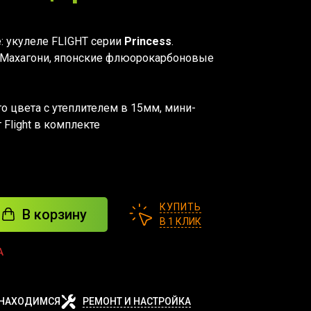
: укулеле FLIGHT серии
Princess
.
а Махагони, японские флюорокарбоновые
о цвета с утеплителем в 15мм, мини-
 Flight в комплекте
КУПИТЬ
В корзину
В 1 КЛИК
А
 НАХОДИМСЯ
РЕМОНТ И НАСТРОЙКА