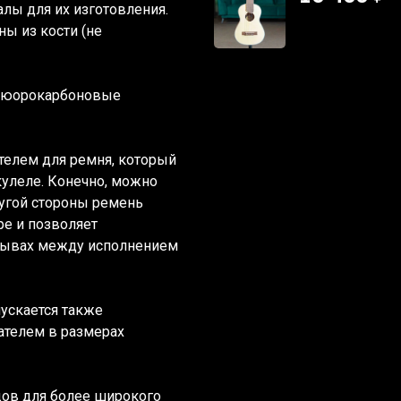
лы для их изготовления.
ны из кости
(не
люорокарбоновые
елем для ремня, который
кулеле. Конечно, можно
ругой стороны ремень
е и позволяет
ерывах между исполнением
пускается также
ателем в размерах
ов для более широкого