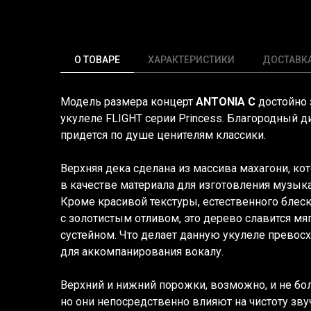
О ТОВАРЕ
ХАРАКТЕРИСТИКИ
ДОСТАВК
Модель размера концерт
ANTONIA C
достойно 
укулеле FLIGHT серии Princess. Благородный д
придется по душе ценителям классики.
Верхняя дека сделана из массива махагони, ко
в качестве материала для изготовления музык
Кроме красивой текстуры, естественного блеск
с золотистым отливом, это дерево славится м
сустейном. Что делает данную укулеле прево
для аккомпанирования вокалу.
Верхний и нижний порожки, возможно, и не бо
но они непосредственно влияют на чистоту зву