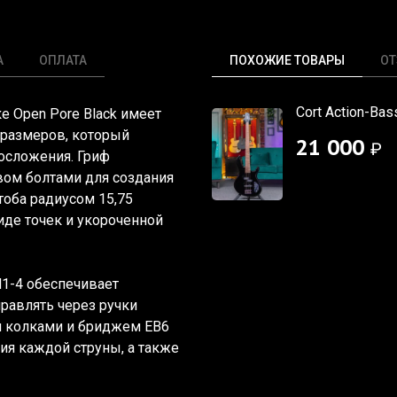
А
ОПЛАТА
ПОХОЖИЕ ТОВАРЫ
О
Cort Action-Bas
лке Open Pore Black имеет
размеров, который
21 000
₽
лосложения. Гриф
вом болтами для создания
тоба радиусом 15,75
де точек и укороченной
1-4 обеспечивает
равлять через ручки
и колками и бриджем EB6
ния каждой струны, а также