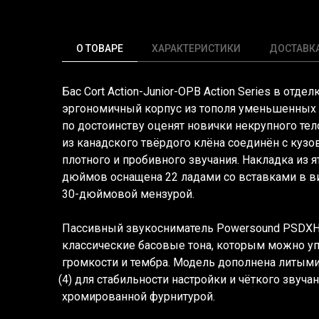
О ТОВАРЕ
ХАРАКТЕРИСТИКИ
ДОСТАВК
Бас Cort Action-Junior-OPB Action Series в отде
эргономичный корпус из тополя уменьшенных 
по достоинству оценят новички некрупного те
из канадского твёрдого клёна соединён с кузо
плотного и пробивного звучания. Накладка из я
дюймов оснащена 22 ладами со вставками в ви
30-дюймовой мензурой.
Пассивный звукосниматель Powersound PSDXH
классические басовые тона, которым можно уп
громкости и тембра. Модель дополнена литым
(4
) для стабильности настройки и чёткого звуча
хромированной фурнитурой.