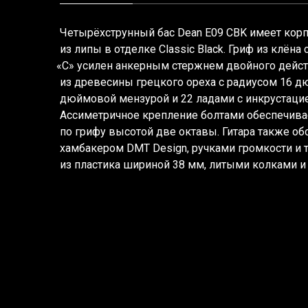
Четырёхструнный бас Dean E09 CBK имеет кор
из липы в отделке Classic Black. Гриф из клён
«С
» усилен анкерным стержнем двойного дейст
из древесины грецкого ореха с радиусом 16 д
дюймовой мензурой и 22 ладами с инкрустацие
Ассиметричное крепление болтами обеспечива
по грифу высотой две октавы. Гитара также о
хамбакером DMT Design, ручками громкости и 
из пластика шириной 38 мм, литыми колками и