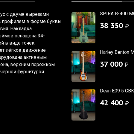
SPIRA B-400 M
пус с двумя вырезами
а с профилем в форме буквы
38 350
₽
вия. Накладка
юймов оснащена 34-
й в виде точек.
ет лёгкое движение
Harley Benton 
борудована активным
37 000
₽
тона, верхним порожком
 чёрной фурнитурой.
Dean E09 5 CBK
42 400
₽