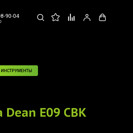
98-90-04
0
 ИНСТРУМЕНТЫ
а
Dean E09 CBK