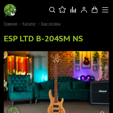
Главная
Каталог
Бас-гитары
ESP LTD B-204SM NS