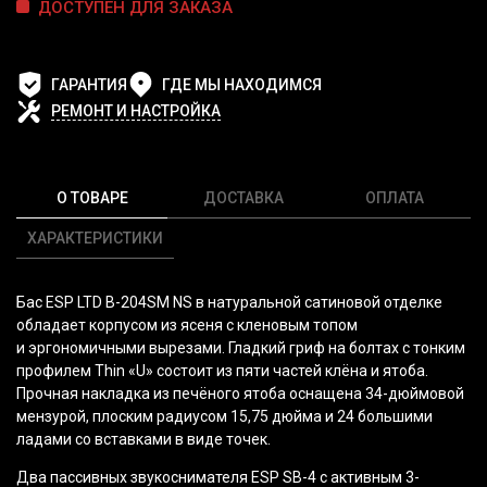
ДОСТУПЕН ДЛЯ ЗАКАЗА
ГАРАНТИЯ
ГДЕ МЫ НАХОДИМСЯ
РЕМОНТ И НАСТРОЙКА
О ТОВАРЕ
ДОСТАВКА
ОПЛАТА
ХАРАКТЕРИСТИКИ
Бас ESP LTD B-204SM NS в натуральной сатиновой отделке
обладает корпусом из ясеня с кленовым топом
и эргономичными вырезами. Гладкий гриф на болтах с тонким
профилем Thin
«U
» состоит из пяти частей клёна и ятоба.
Прочная накладка из печёного ятоба оснащена 34-дюймовой
мензурой, плоским радиусом 15,75 дюйма и 24 большими
ладами со вставками в виде точек.
Два пассивных звукоснимателя ESP SB-4 с активным 3-