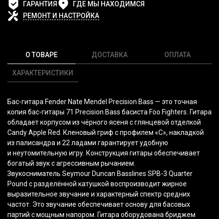
ГАРАНТИЯ
ГДЕ МЫ НАХОДИМСЯ
РЕМОНТ И НАСТРОЙКА
О ТОВАРЕ
ДОСТАВКА
ОПЛАТА
ХАРАКТЕРИСТИКИ
Бас-гитара Fender Nate Mendel Precision Bass — это точная
копия бас-гитары 71 Precision Bass басиста Foo Fighters. Гитара
обладает корпусом из чёрного ясеня с глянцевой отделкой
Candy Apple Red. Кленовый гриф с профилем
«С
», накладкой
из палисандра и 22 ладами гарантирует удобную
и неутомительную игру. Конструкция гитары обеспечивает
богатый звук с агрессивным рычанием.
Звукосниматель Seymour Duncan Basslines SPB-3 Quarter
Pound с разделённой катушкой воспроизводит жирное
выразительное звучание и характерный спектр средних
частот. Это звучание обеспечивает основу для басовых
партий с мощным напором. Гитара оборудована бриджем