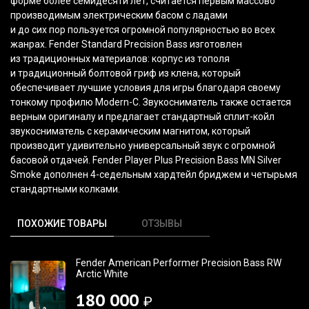
форме более семидесяти лет, считается первым массово
производимым электрическим басом с ладами
и до сих пор пользуется огромной популярностью во всех
жанрах. Fender Standard Precision Bass изготовлен
из традиционных материалов: корпус из тополя
и традиционный болтовой гриф из клена, который
обеспечивает лучшие условия для игры благодаря своему
тонкому профилю Modern-C. Звукосниматель также остается
верным оригиналу и предлагает стандартный сплит-койл
звукосниматель с керамическим магнитом, который
производит удивительно универсальный звук с огромной
басовой отдачей. Fender Player Plus Precision Bass MN Silver
Smoke дополнен 4-седельным хардтейл бриджем и четырьмя
стандартными колками.
ПОХОЖИЕ ТОВАРЫ
ОТЗЫВЫ
Fender American Performer Precision Bass RW
Arctic White
180 000
₽