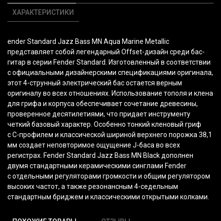
ХАРАКТЕРИСТИКИ
ender Standard Jazz Bass MN Aqua Marine Metallic
представляет собой легендарный Offset-дизайн среди бас-
гитар в серии Fender Standard. Изготовленный в соответствии
с официальными дизайнерскими спецификациями оригинала,
этот 4-струнный электрический бас остается верным
оригиналу во всех отношениях. Использование тополя и клена
для грифа и корпуса обеспечивает сочетание древесины,
проверенное десятилетиями, что придает инструменту
четкий базовый характер. Особенно тонкий кленовый гриф
с C-профилем и классической шириной верхнего порожка 38,1
мм создает неповторимое ощущение J-баса во всех
регистрах. Fender Standard Jazz Bass MN Black дополнен
двумя стандартными керамическими синглами Fender
с отдельными регуляторами громкости и общим регулятором
высоких частот, а также резонансным 4-седельным
стандартным бриджем и классическими открытыми колками.