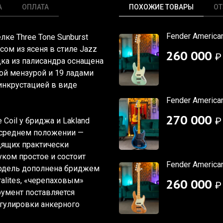
А
ОПЛАТА
ПОХОЖИЕ ТОВАРЫ
О
Fender American
елке Three Tone Sunburst
ом из ясеня в стиле Jazz
260 000
₽
дка из палисандра оснащена
й мензурой и 19 ладами
инкрустацией в виде
Fender American
270 000
₽
 Coil у бриджа и Lakland
 в среднем положении —
дящих практически
ком простое и состоит
Fender American
 Модель дополнена бриджем
lites,
«черепаховым
»
260 000
₽
умент поставляется
гулировки анкерного