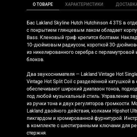
О ТОВАРЕ
ХАРАКТЕРИСТИКИ
ДОСТАВК
Бас Lakland Skyline Hutch Hutchinson 4 3TS в отд
с покрытием глянцевым лаком обладает корпус
Bass. Кленовый гриф крепится болтами. Накла
10-дюймовым радиусом, короткой 30-дюймово
из никелированного серебра с перламутровой 
блоков.
Два звукоснимателя — Lakland Vintage Hot Single
Vintage Hot Split Coil с разделённой катушкой
обеспечивают широкий диапазон тонов, подхо
под любой музыкальный стиль. Управление зву
из ручки тона и двух регуляторов громкости.
Lakland двойного действия, колками Hipshot Ultra
пикгардом и хромированной фурнитурой. Инстр
в комплекте с шестигранными ключами для ре
стержня.