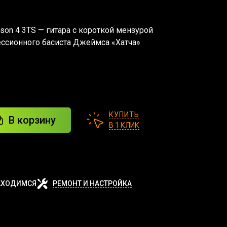
inson 4 3TS — гитара с короткой мензурой
ессионного басиста Джеймса
«Хатча
»
КУПИТЬ
В корзину
В 1 КЛИК
АХОДИМСЯ
РЕМОНТ И НАСТРОЙКА