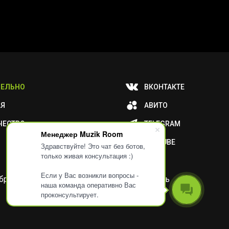
ЕЛЬНО
ВКОНТАКТЕ
АЯ
АВИТО
ЧЕСТВО
TELEGRAM
Менеджер Muzik Room
YOUTUBE
Здравствуйте! Это чат без ботов,
только живая консультация :)
Если у Вас возникли вопросы -
и обработку ваших метаданных или отключить
наша команда оперативно Вас
проконсультирует.
Разработка
Дизайн
ORIGINAL
TANYA HAYDEN