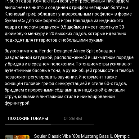
1960-х годов. Компактный корпус с трёхслойным пикгардом
выполнен из ньято и соединён с грифом четырьмя болтами.
Кленовый гриф обладает универсальным профилем в форме
буквы
«С
» для комфортной игры. Накладка из индийского
лавра с плоским радиусом 9,5 дюймов имеет короткую 30-
дюймовую мензуру и 20 высоких ладов, которые идеально
подходят для гитаристов с небольшими руками.
Звукосниматель Fender Designed Alnico Split обладает
разделённой катушкой, расположенной в шахматном порядке
у бриджа и в среднем положении. Потенциометры усиливают
аутентичные басовые тона, а ручки общей громкости и тембра
позволяют регулировать звучание. Инструмент также
оснащён головой грифа с инкрустацией в стиле 60-х годов,
бриджем с прорезными сёдлами для надёжной фиксации
струн, колками в винтажном стиле и никелированной
фурнитурой.
ПОХОЖИЕ ТОВАРЫ
ОТЗЫВЫ
Squier Classic Vibe '60s Mustang Bass IL Olympic