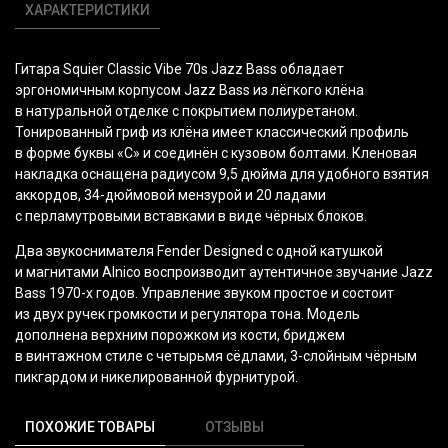
ХАРАКТЕРИСТИКИ
Гитара Squier Classic Vibe 70s Jazz Bass обладает
эргономичным корпусом Jazz Bass из лёгкого клёна
в натуральной отделке с покрытием полиуретаном.
Тонированный гриф из клёна имеет классический профиль
в форме буквы
«С
» и соединён с кузовом болтами. Кленовая
накладка оснащена радиусом 9,5 дюйма для удобного взятия
аккордов, 34-дюймовой мензурой и 20 ладами
с перламутровыми вставками в виде чёрных блоков.
Два звукоснимателя Fender Designed с одной катушкой
и магнитами Alnico воспроизводит аутентичное звучание Jazz
Bass 1970-х годов. Управление звуком простое и состоит
из двух ручек громкости и регулятора тона. Модель
дополнена верхним порожком из кости, бриджем
в винтажном стиле с четырьмя сёдлами, 3-слойным чёрным
пикгардом и никелированной фурнитурой.
ПОХОЖИЕ ТОВАРЫ
ОТЗЫВЫ