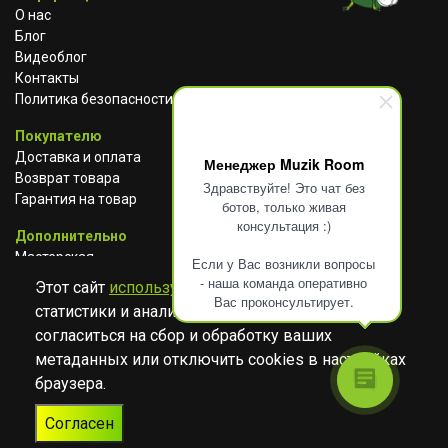
О нас
Блог
Видеоблог
Контакты
Политика безопасности
Покупателю
Доставка и оплата
Менеджер Muzik Room
Возврат товара
Здравствуйте! Это чат без
Гарантия на товар
ботов, только живая
консультация :)
Дополнительно
Мастерская
Если у Вас возникли вопросы
Сотрудничество
- наша команда оперативно
Этот сайт
использует cookies
для сбора
Вас проконсультирует.
статистики и анализа работы сайта. Просим
ВКОНТАКТЕ
АВИТО
TELEGRAM
согласиться на сбор и обработку ваших
YOUTUBE
метаданных или отключить cookies в настройках
браузера.
© Музыкальный магазин Muzik Room, 2023-2026
Согласен
Разработка
Дизайн
ORIGINAL
TANYA HAYDEN