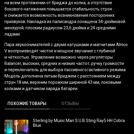
на всем протяжении от бриджа до колка, а отсутствие
бокового натяжения повышается стабильность строя
и снижается возможность возникновения посторонних
призвуков. Накладка из палисандра оснащена 34-дюймовой
мензурой, плоским радиусом 23,6 дюйма и 24 средними
ладами.
Пара звукоснимателей с двумя катушками и магнитами Alnico
V воспроизводят чистое и мощное звучание с глубиной
и чёткостью. Управление возможно через регуляторы
Balancer, высоких, средних и низких частот, ручку громкости
и переключатель для выбора пассивного/активного режима.
Модель дополнена литым бриджем с расстоянием между
струн 18 мм, верхним порожком шириной 43 мм, локовыми
колками и датчиком заряда батареи.
ПОХОЖИЕ ТОВАРЫ
ОТЗЫВЫ
Sterling by Music Man S.U.B Sting Ray5 HH Cobra
Blue