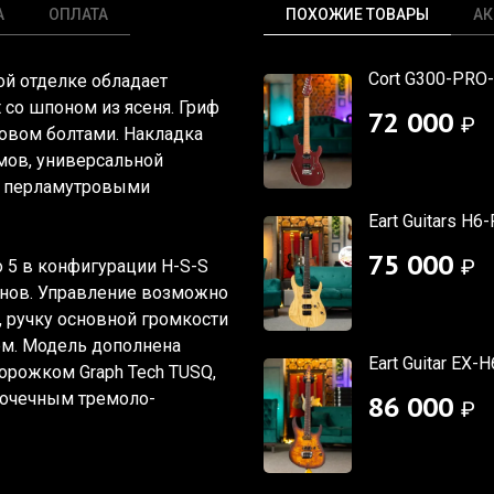
А
ОПЛАТА
ПОХОЖИЕ ТОВАРЫ
АК
Cort G300-PRO-
ой отделке обладает
t со шпоном из ясеня. Гриф
72 000
₽
зовом болтами. Накладка
мов, универсальной
 с перламутровыми
Eart Guitars H6
75 000
₽
o 5 в конфигурации H-S-S
онов. Управление возможно
 ручку основной громкости
ем. Модель дополнена
Eart Guitar EX-
орожком Graph Tech TUSQ,
-точечным тремоло-
86 000
₽