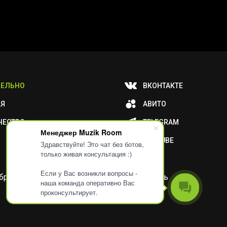
ЕЛЬНО
ВКОНТАКТЕ
АЯ
АВИТО
ЧЕСТВО
TELEGRAM
Менеджер Muzik Room
YOUTUBE
Здравствуйте! Это чат без ботов,
только живая консультация :)
Если у Вас возникли вопросы -
и обработку ваших метаданных или отключить
наша команда оперативно Вас
проконсультирует.
Разработка
Дизайн
ORIGINAL
TANYA HAYDEN