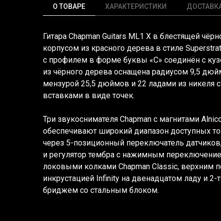
О ТОВАРЕ
ХАРАКТЕРИСТИКИ
ДОСТАВК
Гитара Chapman Guitars ML1 X в блестящей чёрн
корпусом из красного дерева в стиле Superstra
с профилем в форме буквы
«С
» соединён с ку
из чёрного дерева оснащена радиусом 9,5 дюй
мензурой 25,5 дюймов и 22 ладами из никеля
вставками в виде точек.
Три звукоснимателя Chapman с магнитами Alnic
обеспечивают широкий диапазон доступных т
через 5-позиционный переключатель датчиков,
и регулятор тембра с нажимным переключени
локовыми колками Chapman Classic, верхним п
инкрустацией Infinity на двенадцатом ладу и 2
бриджем со стальным блоком.