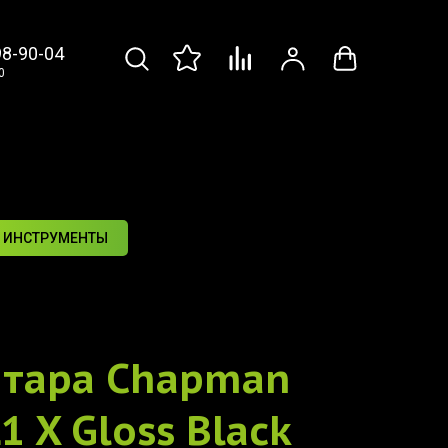
98-90-04
0
 ИНСТРУМЕНТЫ
итара
Chapman
1 X Gloss Black