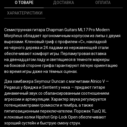
О ТОВАРЕ
ДОСТАВКА
ОПЛАТА
ХАРАКТЕРИСТИКИ
Семиструнная гитара Chapman Guitars ML17 Pro Modern
Morpheus обладает эргономичным корпусом из липы с двумя
вырезами. Кленовый гриф с профилем
«С
», накладкой
из чёрного дерева и 24 ладами из нержавеющей стали
обеспечивают комфорт игры. Перламутровая вставка
на двенадцатом ладу и светящиеся в темноте маркеры
на боковой стороне грифа гарантируют лёгкую ориентацию
во время игры даже на тёмных сценах.
Два хамбакера Seymour Duncan с магнитами Alnico V —
Pegasus у бриджа и Sentient у нека — придают гитаре
динамичный звук со сбалансированным соотношением
агрессии и артикуляции. Характер звука регулируется
потенциометрами громкости и тембра, а также
пятипозиционным переключателем. Порожек TusQ XL
и локовые колки Hipshot Grip-Lock Open обеспечивают
хороший сустейн и быструю смену струн.