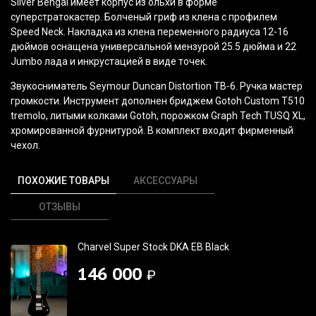
Silver Bengal имеет корпус из ольхи в форме
суперстратокастер. Болченый гриф из клена с профилем
Speed Neck
. Накладка из клена переменного радиуса 12-16
дюймов оснащена универсальной мензурой 25.5 дюйма и 22
Jumbo лада и инкрустацией в виде точек.
Звукосниматель
Seymour Duncan Distortion TB-6
. Ручка мастер
громкости. Инструмент дополнен бриджем
Gotoh Custom T510
tremolo
, литыми колками Gotoh, порожком
Graph Tech TUSQ XL,
хромированной фурнитурой. В комплект входит фирменный
чехол.
ПОХОЖИЕ ТОВАРЫ
АКСЕССУАРЫ
ОТЗЫВЫ
Charvel Super Stock DKA EB Black
146 000
₽