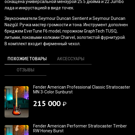
оснащена универсальной мензурой 25.5 дюйма и 22 Jumbo
лада и инкрустацией в виде точек.
Звукосниматели Seymour Duncan Sentient и
Seymour Duncan
Nazgûl
. Ручка мастер громкости и тона. Инструмент дополнен
бриджем EverTune F6 model, порожком GraphTech TUSQ,
литыми, локовыми колками Charvel, золотистой фурнитурой.
В комплект входит фирменный чехол.
ПОХОЖИЕ ТОВАРЫ
АКСЕССУАРЫ
ОТЗЫВЫ
Fender American Professional Classic Stratocaster
MN 3-Color Sunburst
215 000
₽
Fender American Performer Stratocaster Timber
RW Honey Burst