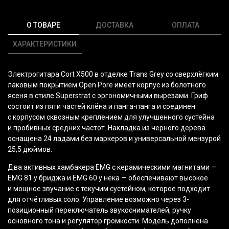
О ТОВАРЕ
ДОСТАВКА
ОПЛАТА
ХАРАКТЕРИСТИКИ
Электрогитара Cort X500 в отделке Trans Grey со сверхлёгким
лаковым покрытием Open Pore имеет корпус из болотного
ясеня в стиле Superstrat с эргономичными вырезами. Гриф
состоит из пяти частей клёна и панга-панга и соединен
с корпусом сквозным креплением для улучшенного сустейна
и пробивных средних частот. Накладка из чёрного дерева
оснащена 24 ладами без маркеров и универсальной мензурой
25,5 дюймов.
Два активных хамбакера EMG с керамическими магнитами —
EMG 81 у бриджа и EMG 60 у нека — обеспечивают высокое
и мощное звучание с текучим сустейном, которое подходит
для отчётливых соло. Управление возможно через 3-
позиционный переключатель звукоснимателей, ручку
основного тона и регулятор громкости. Модель дополнена