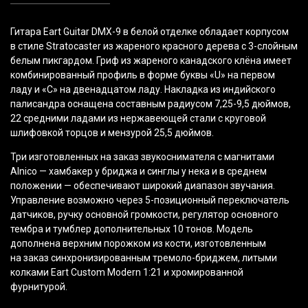
Гитара Eart Guitar DMX-9 в белой отделке обладает корпусом
в стиле Stratocaster из жареного красного дерева с 3-слойным
белым пикгардом. Гриф из жареного канадского клёна имеет
комбинированный профиль в форме буквы
«U
» на первом
ладу и
«C
» на двенадцатом ладу. Накладка из индийского
палисандра оснащена составным радиусом 7,25-9,5 дюймов,
22 средними ладами из нержавеющей стали с круговой
шлифовкой торцов и мензурой 25,5 дюймов.
Три изготовленных на заказ звукоснимателя с магнитами
Alnico — хамбакер у бриджа и синглы у нека и в среднем
положении — обеспечивают широкий диапазон звучания.
Управление возможно через 5-позиционный переключатель
датчиков, ручку основной громкости, регулятор основного
тембра и тумблер дополнительных 10 тонов. Модель
дополнена верхним порожком из кости, изготовленным
на заказ синхронизированным тремоло-бриджем, литыми
колками Eart Custom Modern 1:21 и хромированной
фурнитурой.