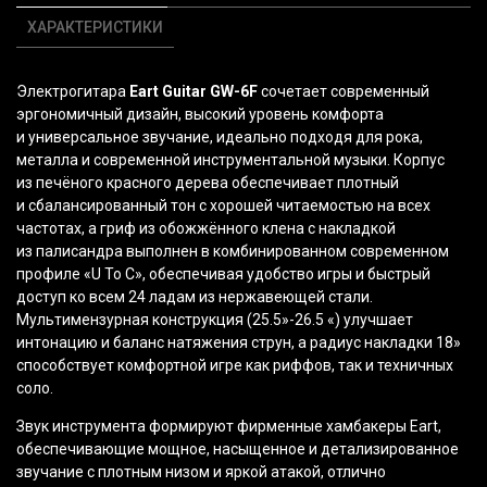
ХАРАКТЕРИСТИКИ
Электрогитара
Eart Guitar GW-6F
сочетает современный
эргономичный дизайн, высокий уровень комфорта
и универсальное звучание, идеально подходя для рока,
металла и современной инструментальной музыки. Корпус
из печёного красного дерева обеспечивает плотный
и сбалансированный тон с хорошей читаемостью на всех
частотах, а гриф из обожжённого клена с накладкой
из палисандра выполнен в комбинированном современном
профиле
«
U To C
», обеспечивая удобство игры и быстрый
доступ ко всем 24 ладам из нержавеющей стали.
Мультимензурная конструкция
(
25.5»
-26.5
«
) улучшает
интонацию и баланс натяжения струн, а радиус накладки 18»
способствует комфортной игре как риффов, так и техничных
соло.
Звук инструмента формируют фирменные хамбакеры Eart,
обеспечивающие мощное, насыщенное и детализированное
звучание с плотным низом и яркой атакой, отлично