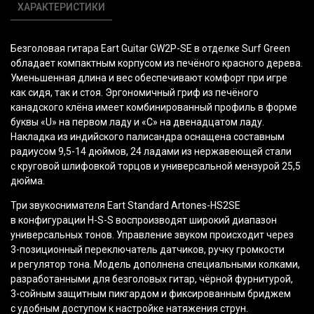
ХАРАКТЕРИСТИКИ
Безголовая гитара Eart Guitar GW2P-SE в отделке Surf Green
обладает компактным корпусом из печёного красного дерева.
Уменьшенная длина и вес обеспечивают комфорт при игре
как сидя, так и стоя. Эргономичный гриф из печёного
канадского клёна имеет комбинированный профиль в форме
буквы
«U
» на первом ладу и
«C
» на двенадцатом ладу.
Накладка из индийского палисандра оснащена составным
радиусом 9,5-14 дюймов, 24 ладами из нержавеющей стали
с круговой шлифовкой торцов и универсальной мензурой 25,5
дюйма.
Три звукоснимателя Eart Standard Artones-HS2SE
в конфигурации H-S-S воспроизводят широкий диапазон
универсальных тонов. Управление звуком происходит через
3-позиционный переключатель датчиков, ручку громкости
и регулятор тона. Модель дополнена специальными колками,
разработанными для безголовых гитар, чёрной фурнитурой,
3-сойным защитным пикгардом и фиксированным бриджем
с удобным доступом к настройке натяжения струн.