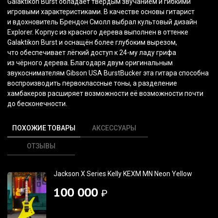
Galaktikon Burst обладает твёрдым звучанием и гибкими
игровыми характеристиками. В качестве основы гитарист
и вдохновитель Брендон Смолл выбрал культовый дизайн
Explorer. Корпус из красного дерева выполнен в оттенке
Galaktikon Burst и оснащён более глубоким вырезом,
что обеспечивает лёгкий доступ к 24-му ладу грифа
из чёрного дерева. Благодаря двум оригинальным
звукоснимателям Gibson USA BurstBucker эта гитара способна
воспроизводить первоклассные тоны, а разделение
хамбакеров расширяет возможности её возможности почти
до бесконечности.
ПОХОЖИЕ ТОВАРЫ
АКСЕССУАРЫ
ОТЗЫВЫ
Jackson X Series Kelly KEXM MN Neon Yellow
100 000
₽