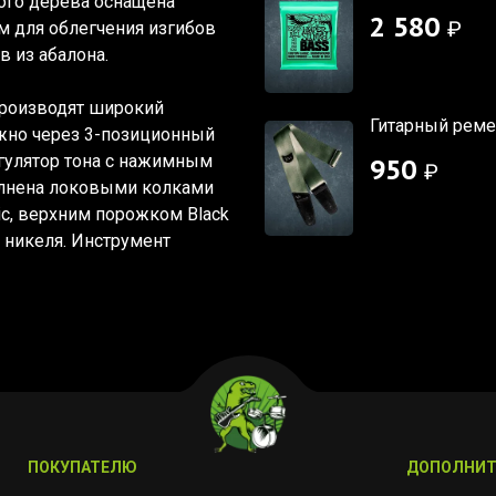
ого дерева оснащена
2 580
₽
 для облегчения изгибов
в из абалона.
спроизводят широкий
Гитарный ремен
жно через 3-позиционный
егулятор тона с нажимным
950
₽
олнена локовыми колками
ic, верхним порожком Black
з никеля. Инструмент
ПОКУПАТЕЛЮ
ДОПОЛНИТ