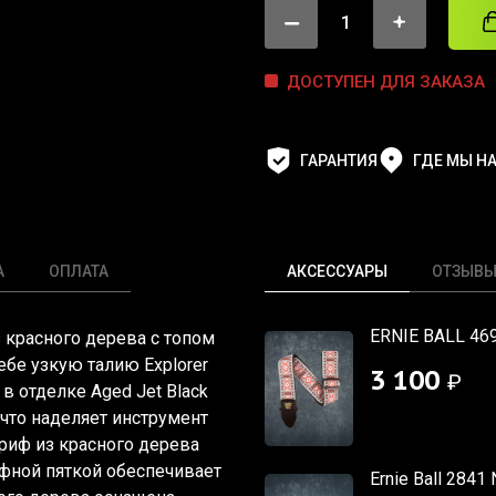
ДОСТУПЕН ДЛЯ ЗАКАЗА
ГАРАНТИЯ
ГДЕ МЫ Н
А
ОПЛАТА
АКСЕССУАРЫ
ОТЗЫВ
ERNIE BALL 469
з красного дерева с топом
ебе узкую талию Explorer
3 100
₽
в отделке Aged Jet Black
что наделяет инструмент
риф из красного дерева
фной пяткой обеспечивает
Ernie Ball 2841