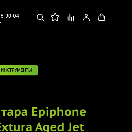
98-90-04
0
 ИНСТРУМЕНТЫ
итара
Epiphone
xtura Aged Jet