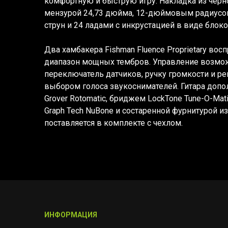
комфортную и быструю игру. Накладка из чёрн
мензурой 24,73 дюйма, 12-дюймовым радиусом
струн и 24 ладами с инкрустацией в виде блоко
Два хамбакера Fishman Fluence Proprietary во
диапазон мощных тембров. Управление возмо
переключатель датчиков, ручку громкости и р
выбором голоса звукоснимателей. Гитара доп
Grover Rotomatic, бриджем LockTone Tune-O-Mat
Graph Tech NuBone и состаренной фурнитурой и
поставляется в комплекте с чехлом.
ИНФОРМАЦИЯ