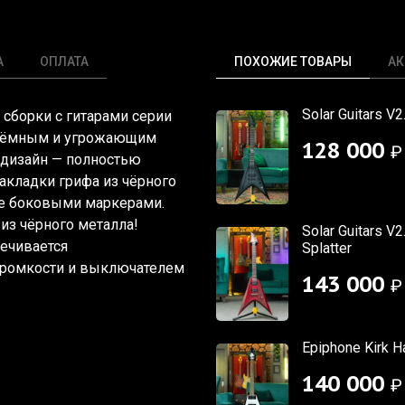
А
ОПЛАТА
ПОХОЖИЕ ТОВАРЫ
АК
Solar Guitars V
у сборки с гитарами серии
х тёмным и угрожающим
128 000
₽
 дизайн — полностью
акладки грифа из чёрного
те боковыми маркерами.
из чёрного металла!
Solar Guitars V
печивается
Splatter
громкости и выключателем
143 000
₽
Epiphone Kirk H
140 000
₽