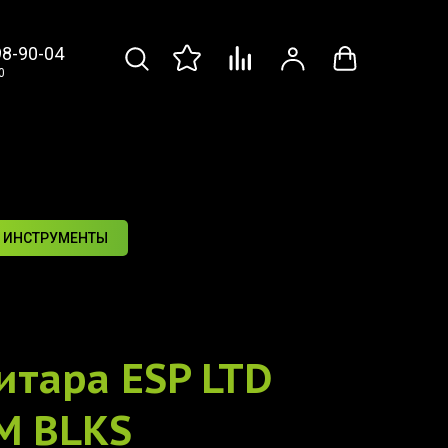
98-90-04
0
 ИНСТРУМЕНТЫ
итара
ESP LTD
M BLKS