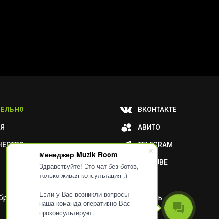
ЕЛЬНО
ВКОНТАКТЕ
АЯ
АВИТО
ЧЕСТВО
TELEGRAM
Менеджер Muzik Room
YOUTUBE
Здравствуйте! Это чат без ботов,
только живая консультация :)
Если у Вас возникли вопросы -
и обработку ваших метаданных или отключить
наша команда оперативно Вас
проконсультирует.