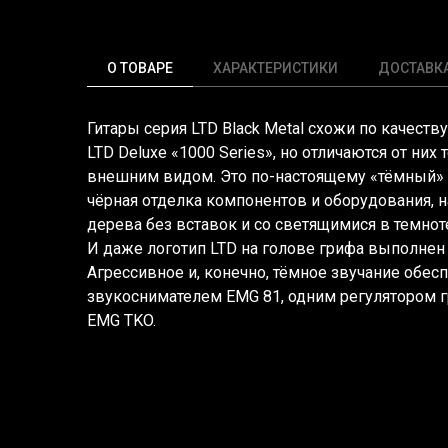
О ТОВАРЕ
ХАРАКТЕРИСТИКИ
ДОСТАВК
Гитары серия LTD Black Metal схожи по качеств
LTD Deluxe
«1000
Series», но отличаются от ни
внешним видом. Это по-настоящему
«тёмный
»
чёрная отделка компонентов и оборудования, н
дерева без вставок и со светящимися в темно
И даже логотип LTD на голове грифа выполнен 
Агрессивное и, конечно, тёмное звучание обес
звукоснимателем EMG 81, одним регулятором 
EMG TKO.