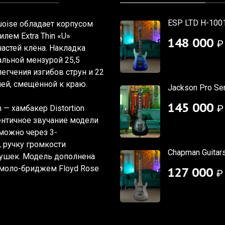
ESP LTD H-1001
quoise обладает корпусом
илем Extra Thin
«U
»
148 000
₽
частей клёна. Накладка
альной мензурой 25,5
егчения изгибов струн и 22
ей, смещённой к краю.
Jackson Pro Ser
145 000
₽
— хамбакер Distortion
тентичное звучание модели
можно через 3-
 ручку громкости
Chapman Guitar
тушек. Модель дополнена
моло-бриджем Floyd Rose
127 000
₽