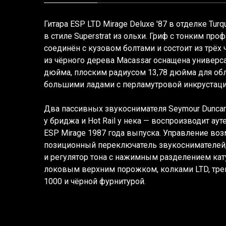
Гитара ESP LTD Mirage Deluxe '87 в отделке Tur
в стиле Superstrat из ольхи. Гриф с тонким проф
соединён с кузовом болтами и состоит из трёх 
из чёрного дерева Macassar оснащена универс
дюйма, плоским радиусом 13,78 дюйма для обл
большими ладами с перламутровой инкрустаци
Два пассивных звукоснимателя Seymour Duncan 
у бриджа и Hot Rail у нека — воспроизводит ау
ESP Mirage 1987 года выпуска. Управление воз
позиционный переключатель звукоснимателей,
и регулятор тона с нажимным разделением ка
локовым верхним порожком, колками LTD, тре
1000 и чёрной фурнитурой.