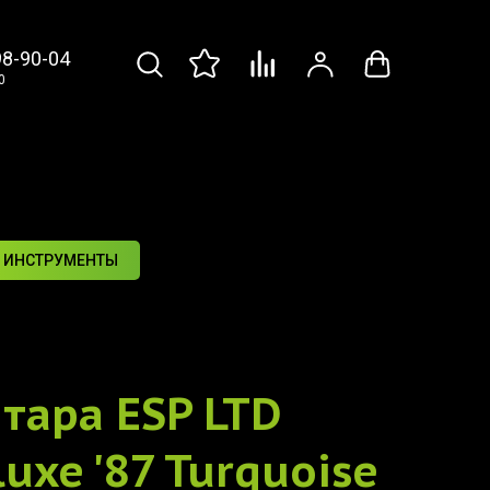
98-90-04
0
 ИНСТРУМЕНТЫ
итара
ESP LTD
uxe '87 Turquoise