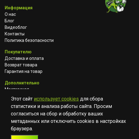
Информация
О нас
Блог
Видеоблог
Контакты
Политика безопасности
Покупателю
Доставка и оплата
Возврат товара
Гарантия на товар
Дополнительно
Мастерская
Сотрудничество
Этот сайт
использует cookies
для сбора
статистики и анализа работы сайта. Просим
ВКОНТАКТЕ
АВИТО
TELEGRAM
согласиться на сбор и обработку ваших
YOUTUBE
метаданных или отключить cookies в настройках
браузера.
© Музыкальный магазин Muzik Room, 2023-2026