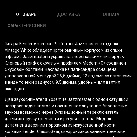
О ТОВАРЕ
ДОСТАВКА
ОПЛАТА
ХАРАКТЕРИСТИКИ
Гитара Fender American Performer Jazzmaster в отделке
Vintage White обладает эргономичным корпусом из ольхи
в форме Jazzmaster и украшена
«черепашьим
» пикгардом.
Кленовый гриф с округлым профилем Modern
«C
» соединён
с кузовом болтами. Накладка из палисандра оснащена
универсальной мензурой 25,5 дюйма, 22 ладами со вставками
в виде точек и радиусом 9,5 дюйма, удобным для взятия
аккордов.
Два звукоснимателя Yosemite Jazzmaster с одной катушкой
воспроизводят чистое и насыщенное звучание. Управление
звуком возможно через 3-позиционный переключатель
датчиков, ручку громкости и регулятор тона. Модель
дополнена верхним порожком из искусственной кости,
колками Fender ClassicGear, синхронизированным тремоло-