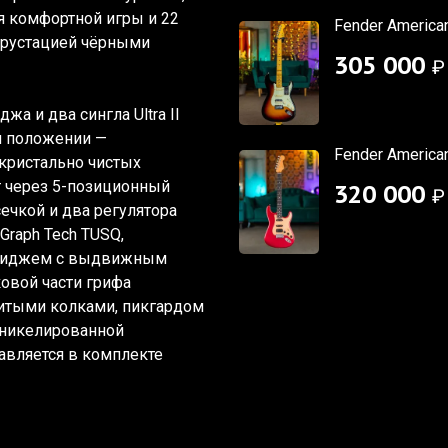
 комфортной игры и 22
Fender American
крустацией чёрными
305 000
₽
а и два сингла Ultra II
ем положении —
Fender American
 кристально чистых
т через 5-позиционный
320 000
₽
сечкой и два регулятора
raph Tech TUSQ,
бриджем с выдвижным
овой части грифа
литыми колками, пикгардом
 никелированной
авляется в комплекте