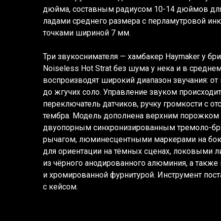
дюйма, составным радиусом 10-14 дюймов для
ладами среднего размера с перламутровой ин
точками шириной 7 мм.
Три звукоснимателя — хамбакер Haymaker у бридж
Noiseless Hot Strat без шума у нека и в средн
воспроизводят широкий диапазон звучания: от
до жгучих соло. Управление звуком происходи
переключатель датчиков, ручку громкости с от
тембра. Модель дополнена верхним порожком G
двуопорным синхронизированным тремоло-
рычагом, люминесцентными маркерами на бок
для ориентации на тёмных сценах, локовыми 
из чёрного анодированного алюминия, а также
и хромированной фурнитурой. Инструмент пост
с кейсом.