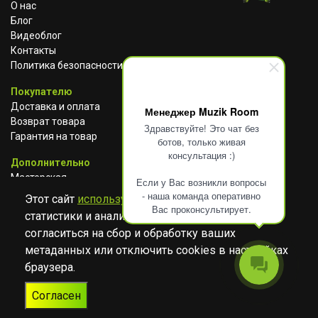
О нас
Блог
Видеоблог
Контакты
Политика безопасности
Покупателю
Доставка и оплата
Менеджер Muzik Room
Возврат товара
Здравствуйте! Это чат без
Гарантия на товар
ботов, только живая
консультация :)
Дополнительно
Мастерская
Если у Вас возникли вопросы
Сотрудничество
- наша команда оперативно
Этот сайт
использует cookies
для сбора
Вас проконсультирует.
статистики и анализа работы сайта. Просим
ВКОНТАКТЕ
АВИТО
TELEGRAM
согласиться на сбор и обработку ваших
YOUTUBE
метаданных или отключить cookies в настройках
браузера.
© Музыкальный магазин Muzik Room, 2023-2026
Согласен
Разработка
Дизайн
ORIGINAL
TANYA HAYDEN