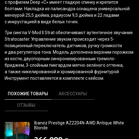
с профилем Deep
«C
» имеет гладкую спинку и крепится
болтами. Накладка из палисандра оснащена универсальной
мензурой 25,5 дюйма, радиусом 9,5 дюйма и 22 ладами
с инкрустацией в виде белых точек.
Три сингла V-Mod II Strat обеспечивают аутентичное звучание
Stratocaster. Управление звуком происходит через 5-
позиционный переключатель датчиков, ручку громкости
и два регулятора тона. Модель дополнена верхним порожком
из кости, двуопорным синхронизированным тремоло-
бриджем, 3-слойным пикгардом мятно-зелёного оттенка,
а также никелированной и хромированной фурнитурой.
Инструмент поставляется в комплекте с кейсом.
ПОХОЖИЕ ТОВАРЫ
АКСЕССУАРЫ
ОТЗЫВЫ
Ibanez Prestige AZ2204N-AWD Antique White
Blonde