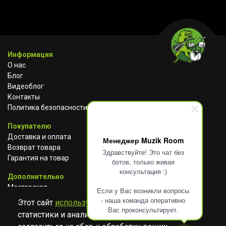
Информация
О нас
Блог
Видеоблог
Контакты
Политика безопасности
Покупателю
Доставка и оплата
Менеджер Muzik Room
Возврат товара
Здравствуйте! Это чат без
Гарантия на товар
ботов, только живая
консультация :)
Дополнительно
Мастерская
Если у Вас возникли вопросы
Сотрудничество
- наша команда оперативно
Этот сайт
использует cookies
для сбора
Вас проконсультирует.
статистики и анализа работы сайта. Просим
ВКОНТАКТЕ
АВИТО
TELEGRAM