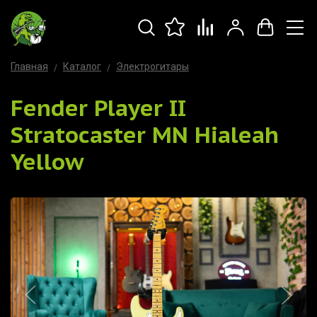
Главная
Каталог
Электрогитары
Fender Player II
Stratocaster MN Hialeah
Yellow