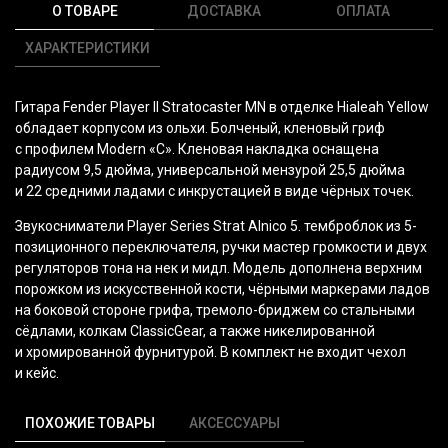
О ТОВАРЕ
ДОСТАВКА
ОПЛАТА
ХАРАКТЕРИСТИКИ
Гитара Fender Player II Stratocaster MN в отделке Hialeah Yellow
обладает корпусом из ольхи. Болченый, кленовый гриф
с профилем Modern
«C
». Кленовая накладка оснащена
радиусом 9,5 дюйма, универсальной мензурой 25,5 дюйма
и 22 средними ладами с инкрустацией в виде чёрных точек.
Звукосниматели Player Series Strat Alnico 5. темброблок из 5-
позиционного переключателя, ручки мастер громкости и двух
регуляторов тона на нек и мидл. Модель дополнена верхним
порожком из искусственной кости, чёрными маркерами ладов
на боковой стороне грифа, тремоло-бриджем со стальными
сёдлами, колкам ClassicGear, а также никелированной
и хромированной фурнитурой. В комплект не входит чехол
и кейс.
ПОХОЖИЕ ТОВАРЫ
АКСЕССУАРЫ