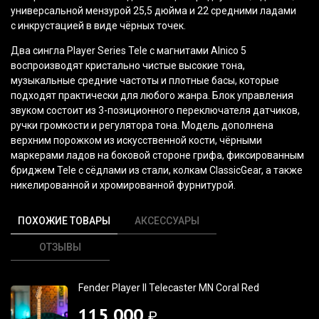
универсальной мензурой 25,5 дюйма и 22 средними ладами
с инкрустацией в виде чёрных точек.
Два сингла Player Series Tele с магнитами Alnico 5
воспроизводят кристально чистые высокие тона,
музыкальные средние частоты и плотные басы, которые
подходят практически для любого жанра. Блок управления
звуком состоит из 3-позиционного переключателя датчиков,
ручки громкости и регулятора тона. Модель дополнена
верхним порожком из искусственной кости, чёрными
маркерами ладов на боковой стороне грифа, фиксированным
бриджем Tele с сёдлами из стали, колкам ClassicGear, а также
никелированной и хромированной фурнитурой.
ПОХОЖИЕ ТОВАРЫ
АКСЕССУАРЫ
ОТЗЫВЫ
Fender Player II Telecaster MN Coral Red
115 000
₽