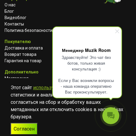
О нас
Блог
Видеоблог
Контакты
Политика безопасности
Покупателю
Доставка и оплата
Менеджер Muzik Room
Возврат товара
Здравствуйте! Это чат без
Гарантия на товар
ботов, только живая
консультация :)
Дополнительно
Мастерская
Если у Вас возникли вопросы
Сотрудничество
- наша команда оперативно
Этот сайт
использует cookies
для сбора
Вас проконсультирует.
статистики и анализа работы сайта. Просим
ВКОНТАКТЕ
АВИТО
TELEGRAM
согласиться на сбор и обработку ваших
YOUTUBE
метаданных или отключить cookies в настройках
браузера.
© Музыкальный магазин Muzik Room, 2023-2026
Согласен
Разработка
Дизайн
ORIGINAL
TANYA HAYDEN