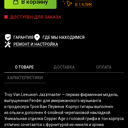
В корзину
В 1 КЛИК
ДОСТУПЕН ДЛЯ ЗАКАЗА
ГАРАНТИЯ
ГДЕ МЫ НАХОДИМСЯ
РЕМОНТ И НАСТРОЙКА
О ТОВАРЕ
ДОСТАВКА
ОПЛАТА
ХАРАКТЕРИСТИКИ
Troy Van Leeuwen Jazzmaster — первая фирменная модель,
выпущенная Fender для американского музыканта
и продюсера Троя Ван Лёувена. Корпус гитары выполнен
из ольхи и дополнен 4-слойной черепаховой накладкой.
Уникальная отделка Copper Age с головой грифа в тон корпуса
отлично сочетается с фурнитурой из никеля и хрома.