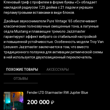
Кленовый гриф с профилем в форме буквы
«С
» обладает
накладкой радиусом 7,25 дюйма с 21 ладом и украшен
перламутровыми вставками в виде блоков.
Двойные звукосниматели Pure Vintage '65 обеспечивают
классические полнозвучные смещенные тона, а латунные
сёдла Mustang и плавающее тремоло Jazzmaster
гарантируют эффект вибрато со стабильной настройкой
и повышенной устойчивостью. Особенность модели Troy Van
Leeuwen Jazzmaster заключается в том, что вместо
традиционного ползунка для активации ритмической схемы
в ней используется двухпозиционный переключатель.
ПОХОЖИЕ ТОВАРЫ
АКСЕССУАРЫ
ОТЗЫВЫ
Fender LTD Starmaster RW Jupiter Blue
200 000
₽