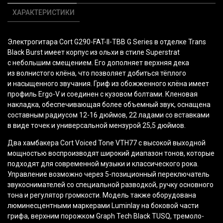
ХАРАКТЕРИСТИКИ
Электрогитара Cort G290-FAT-II-TBB G Series в отделке Trans
Black Burst имеет корпус из ольхи в стиле Superstrat
с небольшим смещением. Его дополняет верхняя дека
из волнистого клёна, что позволяет добиться тёплого
и насыщенного звучания. Гриф из обожженного клёна имеет
профиль Ergo-V и соединен с кузовом болтами. Кленовая
накладка, обеспечивающая более объемный звук, оснащена
составным радиусом 12-16 дюймов, 22 ладами со вставками
в виде точек и универсальной мензурой 25,5 дюймов.
Два хамбакера Cort Voiced Tone VTH77 с высокой выходной
мощностью воспроизводят широкий диапазон тонов, которые
подходят для современной музыки и классического рока.
Управление возможно через 5-позиционный переключатель
звукоснимателей со специальной разводкой, ручку основного
тона и регулятор громкости. Модель также оборудована
люминесцентными маркерами Luminlay на боковой части
грифа, верхним порожком Graph Tech Black TUSQ, тремоло-