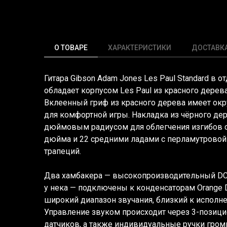
О ТОВАРЕ
ХАРАКТЕРИСТИКИ
ДОСТАВК
Гитара Gibson Adam Jones Les Paul Standard в отд
обладает корпусом Les Paul из красного дерев
Вклеенный гриф из красного дерева имеет ок
для комфортной игры. Накладка из чёрного де
дюймовым радиусом для облегчения изгибов ст
дюйма и 22 средними ладами с перламутровой
трапеций.
Два хамбакера — высокопроизводительный DC у
у нека — подключены к конденсаторам Orange 
широкий диапазон звучания, близкий к испол
Управление звуком происходит через 3-позиц
датчиков, а также индивидуальные ручки гром