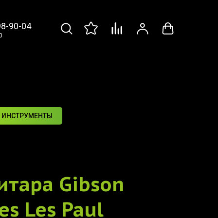
98-90-04
0
 ИНСТРУМЕНТЫ
итара
Gibson
s Les Paul