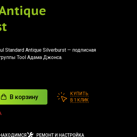
 Antique
st
l Standard Antique Silverburst — подписная
-группы Tool Адама Джонса.
КУПИТЬ
В корзину
В 1 КЛИК
А
 НАХОДИМСЯ
РЕМОНТ И НАСТРОЙКА