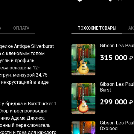
А
ОПЛАТА
ПОХОЖИЕ ТОВАРЫ
АК
Gibson Les Pau
елке Antique Silverburst
а с кленовым топом.
315 000
₽
руглый профиль
рева оснащена 12-
рун, мензурой 24,75
 инкрустацией в виде
Gibson Les Paul
Burst
299 000
₽
 бриджа и Burstbucker 1
Drop и воспроизводят
нению Адама Джонса.
Gibson Les Paul
ионный переключатель
Oxblood
кости и тона для каждого