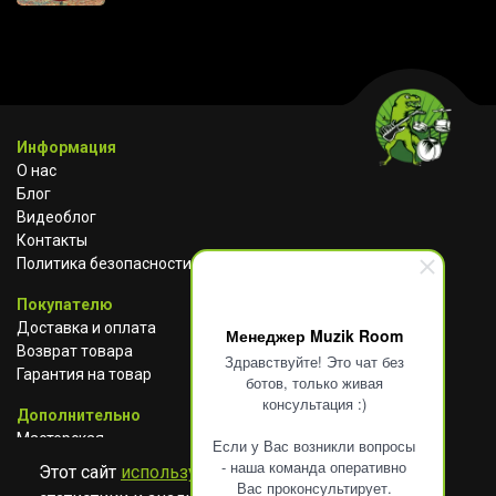
Информация
О нас
Блог
Видеоблог
Контакты
Политика безопасности
Покупателю
Доставка и оплата
Менеджер Muzik Room
Возврат товара
Здравствуйте! Это чат без
Гарантия на товар
ботов, только живая
консультация :)
Дополнительно
Мастерская
Если у Вас возникли вопросы
Сотрудничество
- наша команда оперативно
Этот сайт
использует cookies
для сбора
Вас проконсультирует.