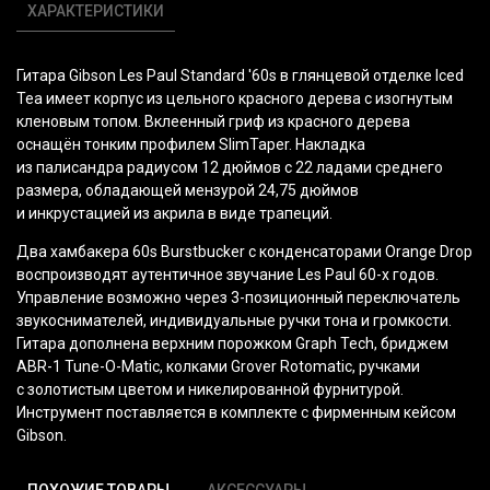
ХАРАКТЕРИСТИКИ
Гитара Gibson Les Paul Standard '60s в глянцевой отделке Iced
Tea имеет корпус из цельного красного дерева с изогнутым
кленовым топом. Вклеенный гриф из красного дерева
оснащён тонким профилем SlimTaper. Накладка
из палисандра радиусом 12 дюймов с 22 ладами среднего
размера, обладающей мензурой 24,75 дюймов
и инкрустацией из акрила в виде трапеций.
Два хамбакера 60s Burstbucker с конденсаторами Orange Drop
воспроизводят аутентичное звучание Les Paul 60-х годов.
Управление возможно через 3-позиционный переключатель
звукоснимателей, индивидуальные ручки тона и громкости.
Гитара дополнена верхним порожком Graph Tech, бриджем
ABR-1 Tune-O-Matic, колками Grover Rotomatic, ручками
с золотистым цветом и никелированной фурнитурой.
Инструмент поставляется в комплекте с фирменным кейсом
Gibson.
ПОХОЖИЕ ТОВАРЫ
АКСЕССУАРЫ