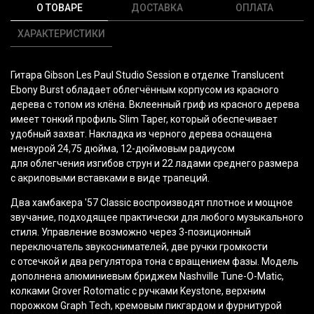
О ТОВАРЕ
ДОСТАВКА
ОПЛАТА
ХАРАКТЕРИСТИКИ
Гитара Gibson Les Paul Studio Session в отделке Translucent
Ebony Burst обладает облегчённым корпусом из красного
дерева с топом из клёна. Вклеенный гриф из красного дерева
имеет тонкий профиль Slim Taper, который обеспечивает
удобный захват. Накладка из черного дерева оснащена
мензурой 24,75 дюйма, 12-дюймовым радиусом
для облегчения изгибов струн и 22 ладами среднего размера
с акриловыми вставками в виде трапеций.
Два хамбакера
'57
Classic
воспроизводят плотное и мощное
звучание, подходящее практически для любого музыкального
стиля. Управление возможно через 3-позиционный
переключатель звукоснимателей, две ручки громкости
с отсечкой и два регулятора тона c вращением фазы. Модель
дополнена алюминиевым бриджем Nashville Tune-O-Matic,
колками
Grover Rotomatic
с ручками Keystone, верхним
порожком Graph Tech, кремовым пикгардом и фурнитурой