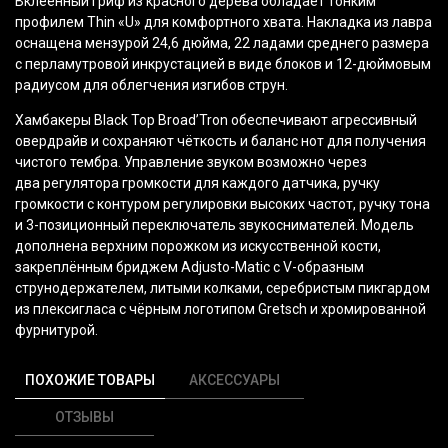
Вклеенный гриф из красного дерева обладает тонким
профилем Thin
«U
» для комфортного хвата. Накладка из лавра
оснащена мензурой 24,6 дюйма, 22 ладами среднего размера
с перламутровой инкрустацией в виде блоков и 12-дюймовым
радиусом для облегчения изгибов струн.
Хамбакеры Black Top Broad’Tron обеспечивают агрессивный
овердрайв и сохраняют чёткость и баланс нот для получения
чистого тембра. Управление звуком возможно через
два регулятора громкости для каждого датчика, ручку
громкости с контуром регулировки высоких частот, ручку тона
и 3-позиционный переключатель звукоснимателей. Модель
дополнена верхним порожком из искусственной кости,
закреплённым бриджем Adjusto-Matic с V-образным
струнодержателем, литыми колками, серебристым пикгардом
из плексигласа с чёрным логотипом Gretsch и хромированной
фурнитурой.
ПОХОЖИЕ ТОВАРЫ
АКСЕССУАРЫ
ОТЗЫВЫ