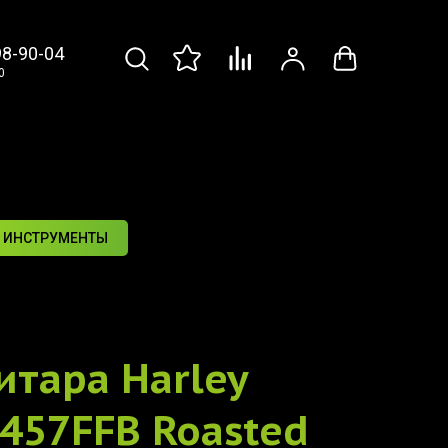
98-90-04
0
 ИНСТРУМЕНТЫ
итара
Harley
-457FFB Roasted