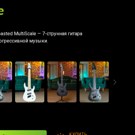
e
asted MultiScale — 7-струнная гитара
огрессивной музыки.
КУПИТЬ