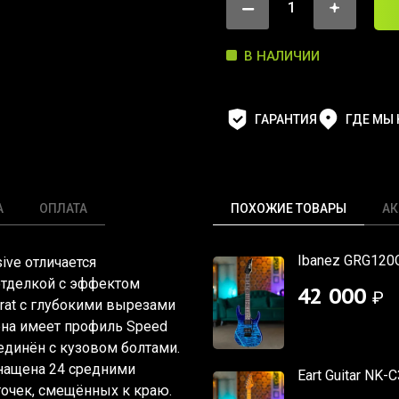
В НАЛИЧИИ
ГАРАНТИЯ
ГДЕ МЫ
А
ОПЛАТА
ПОХОЖИЕ ТОВАРЫ
АК
Ibanez GRG120Q
ive отличается
отделкой с эффектом
42 000
₽
strat с глубокими вырезами
ёна имеет профиль Speed
единён с кузовом болтами.
нащена 24 средними
Eart Guitar NK-C
точек, смещённых к краю.