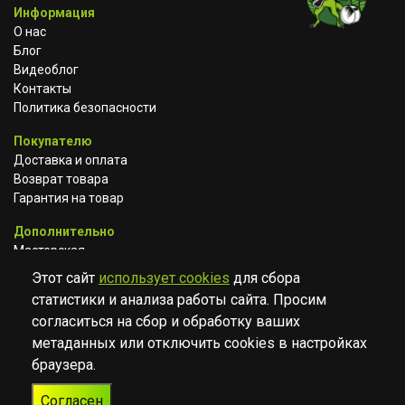
Информация
О нас
Блог
Видеоблог
Контакты
Политика безопасности
Покупателю
Доставка и оплата
Возврат товара
Гарантия на товар
Дополнительно
Мастерская
Сотрудничество
Этот сайт
использует cookies
для сбора
статистики и анализа работы сайта. Просим
ВКОНТАКТЕ
АВИТО
TELEGRAM
согласиться на сбор и обработку ваших
YOUTUBE
метаданных или отключить cookies в настройках
браузера.
© Музыкальный магазин Muzik Room, 2023-2026
Согласен
Разработка
Дизайн