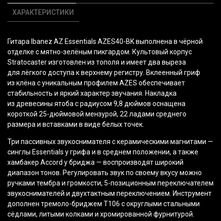
ХАРАКТЕРИСТИКИ
Гитара Ibanez AZ Essentials AZES40-BK выполнена в чёрной
отделке с мятно-зелёным пикгардом. Культовый корпус
Stratocaster изготовлен из тополя и имеет два выреза
для лёгкого доступа к верхнему регистру. Вклеенный гриф
из клёна с уникальным профилем AZES обеспечивает
стабильность и яркий характер звучания. Накладка
из древесины ятоба с радиусом 9,8 дюймов оснащена
короткой 25-дюймовой мензурой, 22 ладами среднего
размера и вставками в виде белых точек.
Три пассивных звукоснимателя с керамическими магнитами —
синглы Essentials у грифа и в среднем положении, а также
хамбакер Accord у бриджа — воспроизводят широкий
диапазон тонов. Регулировать звук по своему вкусу можно
ручками тембра и громкости, 5-позиционным переключателем
звукоснимателей и двухтактным переключением. Инструмент
дополнен тремоло-бриджем T106 с округлыми стальными
сёдлами, литыми колками и хромированной фурнитурой.