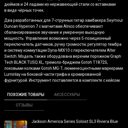
дюймов и 24 ладами из нержавеющей стали со вставками
в виде чёрных точек.
Два разработанных для 7-струнных гитар хамбакера Seymour
Duncan Hyperion 7 с магнитами Alnico обеспечивают
сбалансированное звучание и умеренную выходную
мощность. Управление возможно через 5-позиционный
переключатель датчиков, ручку громкости, регулятор тембра
и систему коммутации Dyna-MIX10 с переключателем Alter
Switch. Модель также оборудована верхним порожком Graph
Tech BLACK TUSQ XL, тремоло-бриджем Gotoh T1872S,
локовыми колками Gotoh MG-T, люминесцентными маркерами
Luminlay на боковой части грифа и хромированной
фурнитурой. Инструмент поставляется в комплекте с кейсом.
ПОХОЖИЕ ТОВАРЫ
АКСЕССУАРЫ
ОТЗЫВЫ
Jackson America Series Soloist SL3 Riviera Blue