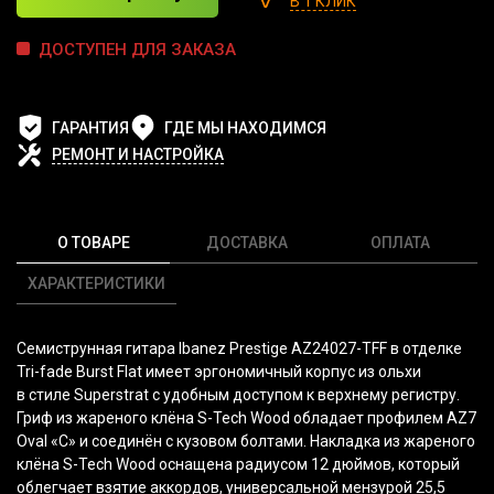
В 1 КЛИК
ДОСТУПЕН ДЛЯ ЗАКАЗА
ГАРАНТИЯ
ГДЕ МЫ НАХОДИМСЯ
РЕМОНТ И НАСТРОЙКА
О ТОВАРЕ
ДОСТАВКА
ОПЛАТА
ХАРАКТЕРИСТИКИ
Семиструнная гитара Ibanez Prestige AZ24027-TFF в отделке
Tri-fade Burst Flat имеет эргономичный корпус из ольхи
в стиле Superstrat с удобным доступом к верхнему регистру.
Гриф из жареного клёна S-Tech Wood обладает профилем AZ7
Oval
«C
» и соединён с кузовом болтами. Накладка из жареного
клёна S-Tech Wood оснащена радиусом 12 дюймов, который
облегчает взятие аккордов, универсальной мензурой 25,5