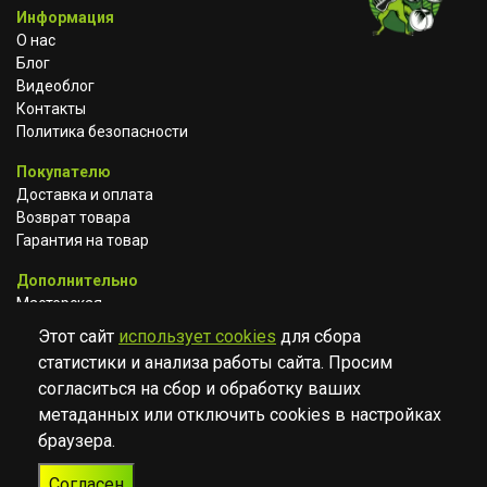
Информация
О нас
Блог
Видеоблог
Контакты
Политика безопасности
Покупателю
Доставка и оплата
Возврат товара
Гарантия на товар
Дополнительно
Мастерская
Сотрудничество
Этот сайт
использует cookies
для сбора
статистики и анализа работы сайта. Просим
ВКОНТАКТЕ
АВИТО
TELEGRAM
согласиться на сбор и обработку ваших
YOUTUBE
метаданных или отключить cookies в настройках
браузера.
© Музыкальный магазин Muzik Room, 2023-2026
Согласен
Разработка
Дизайн