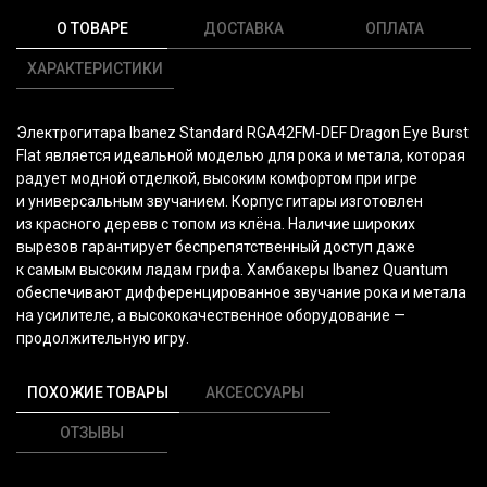
О ТОВАРЕ
ДОСТАВКА
ОПЛАТА
ХАРАКТЕРИСТИКИ
Электрогитара
Ibanez Standard RGA42FM-DEF Dragon Eye Burst
Flat
является идеальной моделью для рока и метала, которая
радует модной отделкой, высоким комфортом при игре
и универсальным звучанием. Корпус гитары изготовлен
из красного деревв с топом из клёна. Наличие широких
вырезов гарантирует беспрепятственный доступ даже
к самым высоким ладам грифа. Хамбакеры Ibanez Quantum
обеспечивают дифференцированное звучание рока и метала
на усилителе, а высококачественное оборудование —
продолжительную игру.
ПОХОЖИЕ ТОВАРЫ
АКСЕССУАРЫ
ОТЗЫВЫ