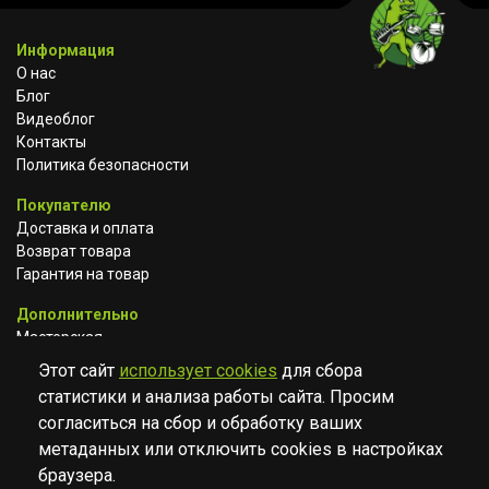
Информация
О нас
Блог
Видеоблог
Контакты
Политика безопасности
Покупателю
Доставка и оплата
Возврат товара
Гарантия на товар
Дополнительно
Мастерская
Сотрудничество
Этот сайт
использует cookies
для сбора
статистики и анализа работы сайта. Просим
ВКОНТАКТЕ
АВИТО
TELEGRAM
согласиться на сбор и обработку ваших
YOUTUBE
метаданных или отключить cookies в настройках
браузера.
© Музыкальный магазин Muzik Room, 2023-2026