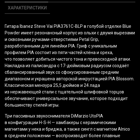
ХАРАКТЕРИСТИКИ
Гитара Ibanez Steve Vai PIA3761C-BLP в голубой отделке Blue
Powder имеет резонансный корпус из ольхи с двумя вырезами
и сквозными ручками-отверстиями Petal Grip,
разработанными для линейки PIA. Гриф с уникальным
профилем PIA состоит из пяти частей клёна и ореха,
что позволяет добиться чистого тона и превосходной атаки.
Накладка из палисандра с 17-дюймовым радиусом создаёт
сбалансированный звук со сфокусированным средним
диапазоном и украшена авторской инкрустацией PIA Blossom.
Классическая мензура 25,5 дюймов и 24 лада
из нержавеющей стали с тщательной шлифовкой торцов
обеспечивают универсальное звучание, которое подходит
большинству стилей игры.
Три пассивных звукоснимателя DiMarzio UtoPIA
в конфигурации H-S-H — хамбакеры с керамическими
магнитами у нека и бриджа, а также сингл с магнитом Alnico
в среднем положении — воспроизводят более плавные