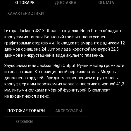
О ТОВАРЕ
ДОСТАВКА
ОПЛАТА
ХАРАКТЕРИСТИКИ
Гитара Jackson JS1X Rhoads в отделке Neon Green обладает
корпусом из тополя. Болченый гриф из клёна усилен
графитовыми стержнями. Накладка из амаранта радиусом 12
дюймов оснащена 24 Jumbo лада, короткой мензурой 22,5
дюймов и инкрустацией в виде акульего плавника.
Звукосниматели Jackson
High Output
. Ручки мастер громкости
и тона, а также 3-х позиционный переключатель. Модель
дополнена хард тейл бриджем с креплением струн сквозь
корпус, верхним порожком из чёрного пластика шириной 41,3
мм, литыми колками и чёрной фурнитурой. В комплект
не входит чехол и кейс.
ПОХОЖИЕ ТОВАРЫ
АКСЕССУАРЫ
ОТЗЫВЫ