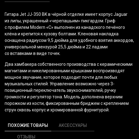
Гитара Jet JJ-350 BK в чёрной отделке имеет корпус Jaguar
из липы, украшенный
«черепашьим
» пикгардом. Гриф
с профилем Modern
«С
» выполнен из канадского печёного
клёна и крепится к кузову болтами. Кленовая накладка
оснащена радиусом 9,5 дюйма для удобного взятия аккордов,
универсальной мензурой 25,5 дюйма и 22 ладами
со вставками в виде точек.
Два хамбакера собственного производства с керамическими
магнитами и никелированными крышками воспроизводят
мощное звучание, которое подходит почти для любых
музыкальных стилей. Управление возможно через 3-
позиционный переключатель звукоснимателей, ручку
громкости и регулятор тона. Модель дополнена верхним
порожком из кости, фиксированным бриджем с креплением
струн сквозь корпус и хромированной фурнитурой.
ПОХОЖИЕ ТОВАРЫ
АКСЕССУАРЫ
ОТЗЫВЫ