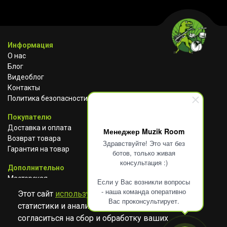
Информация
О нас
Блог
Видеоблог
Контакты
Политика безопасности
Покупателю
Доставка и оплата
Менеджер Muzik Room
Возврат товара
Здравствуйте! Это чат без
Гарантия на товар
ботов, только живая
консультация :)
Дополнительно
Мастерская
Если у Вас возникли вопросы
Сотрудничество
- наша команда оперативно
Этот сайт
использует cookies
для сбора
Вас проконсультирует.
статистики и анализа работы сайта. Просим
ВКОНТАКТЕ
АВИТО
TELEGRAM
согласиться на сбор и обработку ваших