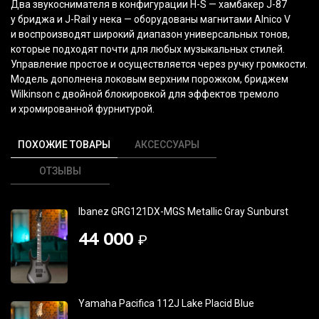
Два звукоснимателя в конфигурации H-S — хамбакер J-87
у бриджа и J-Rail у нека — оборудованы магнитами Alnico V
и воспроизводят широкий диапазон универсальных тонов,
которые подходят почти для любых музыкальных стилей.
Управление простое и осуществляется через ручку громкости.
Модель дополнена локовым верхним порожком, бриджем
Wilkinson с двойной блокировкой для эффектов тремоло
и хромированной фурнитурой.
ПОХОЖИЕ ТОВАРЫ
АКСЕССУАРЫ
ОТЗЫВЫ
Ibanez GRG121DX-MGS Metallic Gray Sunburst
44 000
₽
Yamaha Pacifica 112J Lake Placid Blue