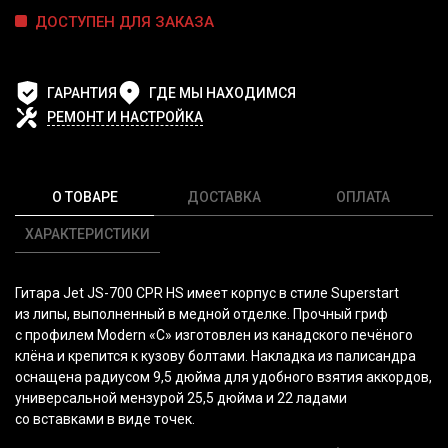
ДОСТУПЕН ДЛЯ ЗАКАЗА
ГАРАНТИЯ
ГДЕ МЫ НАХОДИМСЯ
РЕМОНТ И НАСТРОЙКА
О ТОВАРЕ
ДОСТАВКА
ОПЛАТА
ХАРАКТЕРИСТИКИ
Гитара Jet JS-700 CPR HS имеет корпус в стиле Superstart
из липы, выполненный в медной отделке. Прочный гриф
с профилем Modern
«С
» изготовлен из канадского печёного
клёна и крепится к кузову болтами. Накладка из палисандра
оснащена радиусом 9,5 дюйма для удобного взятия аккордов,
универсальной мензурой 25,5 дюйма и 22 ладами
со вставками в виде точек.