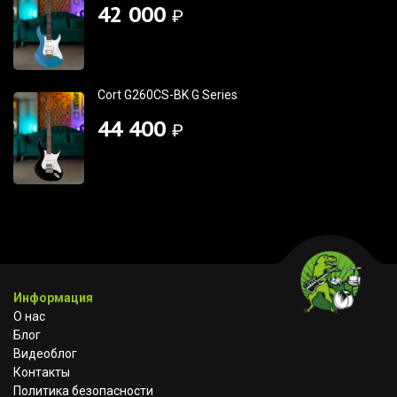
42 000
₽
Cort G260CS-BK G Series
44 400
₽
Информация
О нас
Блог
Видеоблог
Контакты
Политика безопасности