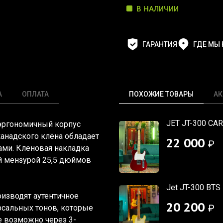
В НАЛИЧИИ
ГАРАНТИЯ
ГДЕ МЫ
А
ОПЛАТА
ПОХОЖИЕ ТОВАРЫ
АК
JET JT-300 CA
т эргономичный корпус
канадского клёна обладает
22 000
₽
тами. Кленовая накладка
й мензурой 25,5 дюймов
Jet JT-300 BTS
изводят аутентичное
20 200
₽
рсальных тонов, которые
е возможно через 3-