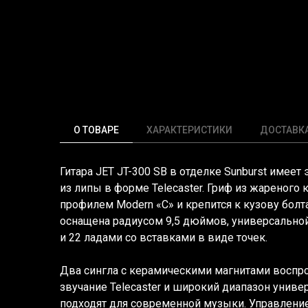
О ТОВАРЕ
ХАРАКТЕРИСТИКИ
ДОСТАВК
Гитара JET JT-300 SB в отделке Sunburst имее
из липы в форме Telecaster. Гриф из жареного 
профилем Modern
«C
» и крепится к кузову бол
оснащена радиусом 9,5 дюймов, универсально
и 22 ладами со вставками в виде точек.
Два сингла с керамическими магнитами воспро
звучание Telecaster и широкий диапазон униве
подходят для современной музыки. Управлени