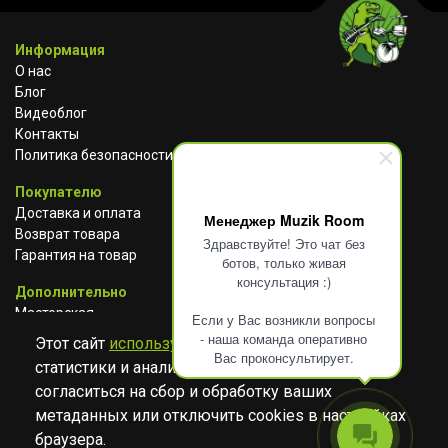
Информация
О нас
Блог
Видеоблог
Контакты
Политика безопасности
Покупателю
Доставка и оплата
Менеджер Muzik Room
Возврат товара
Здравствуйте! Это чат без
Гарантия на товар
ботов, только живая
консультация :)
Дополнительно
Мастерская
Если у Вас возникли вопросы
Сотрудничество
- наша команда оперативно
Этот сайт
использует cookies
для сбора
Вас проконсультирует.
статистики и анализа работы сайта. Просим
ВКОНТАКТЕ
АВИТО
TELEGRAM
согласиться на сбор и обработку ваших
YOUTUBE
метаданных или отключить cookies в настройках
браузера.