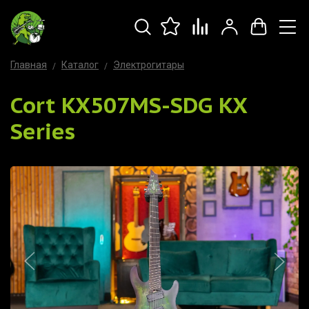
Главная
Каталог
Электрогитары
Cort KX507MS-SDG KX
Series