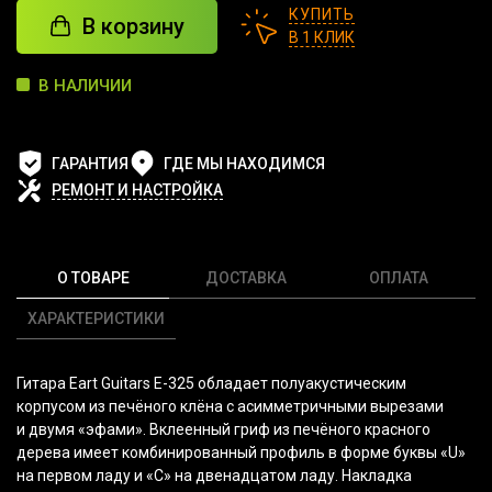
КУПИТЬ
В корзину
В 1 КЛИК
В НАЛИЧИИ
ГАРАНТИЯ
ГДЕ МЫ НАХОДИМСЯ
РЕМОНТ И НАСТРОЙКА
О ТОВАРЕ
ДОСТАВКА
ОПЛАТА
ХАРАКТЕРИСТИКИ
Гитара Eart Guitars E-325 обладает полуакустическим
корпусом из печёного клёна с асимметричными вырезами
и двумя
«эфами
». Вклеенный гриф из печёного красного
дерева имеет комбинированный профиль в форме буквы
«U
»
на первом ладу и
«C
» на двенадцатом ладу. Накладка