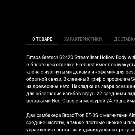
О ТОВАРЕ
ХАРАКТЕРИСТИКИ
ДОСТАВК
Гитара Gretsch G2420 Streamliner Hollow Body with
в блестящей отделке Fireburst имеет полуакуст
клёна с изогнутыми деками и
«эфами
» для ре
обратной связи. Вклеенный гриф с профилем S
из древесины нато. Накладка из лавра оснащ
для облегчения изгибов струн, 22 средними л
вставками Neo-Classic и мензурой 24,75 дюйма
Два хамбакера Broad'Tron BT-3S с магнитами A
средние частоты, а также плотные низкие и пл
управления состоит из индивидуальных регуля