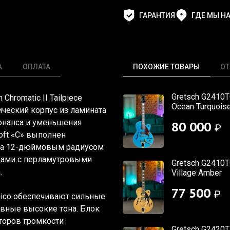
ГАРАНТИЯ
ГДЕ МЫ Н
А
ОПЛАТА
ПОХОЖИЕ ТОВАРЫ
О
Gretsch G2410TG
 Chromatic II Tailpiece
Ocean Turquois
ический корпус из ламината
зонанса и уменьшения
80 000
₽
oft
«C
» выполнен
ена 12-дюймовым радиусом
адами с перламутровыми
Gretsch G2410TG
.
Village Amber
77 500
₽
lnico обеспечивают сильные
авные высокие тона. Блок
торов громкости
Gretsch G2420T 