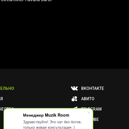
ЕЛЬНО
ВКОНТАКТЕ
АЯ
АВИТО
ЧЕСТВО
TELEGRAM
Менеджер Muzik Room
YOUTUBE
Здравствуйте! Это чат без ботов,
только живая консультация :)