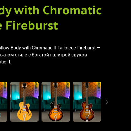
dy with Chromatic
e Fireburst
low Body with Chromatic II Tailpiece Fireburst —
ажном стиле с богатой палитрой звуков
c II.