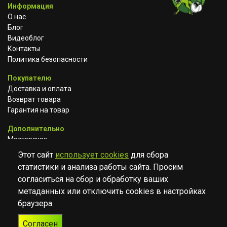
Информация
О нас
Блог
Видеоблог
Контакты
Политика безопасности
Покупателю
Доставка и оплата
Возврат товара
Гарантия на товар
Дополнительно
Мастерская
Сотрудничество
Этот сайт
использует cookies
для сбора
статистики и анализа работы сайта. Просим
ВКОНТАКТЕ
АВИТО
TELEGRAM
согласиться на сбор и обработку ваших
YOUTUBE
метаданных или отключить cookies в настройках
браузера.
© Музыкальный магазин Muzik Room, 2023-2026
Согласен
Разработка
Дизайн