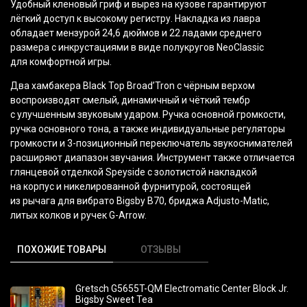
Удобный кленовый гриф и вырез на кузове гарантируют
лёгкий доступ к высокому регистру. Накладка из лавра
обладает мензурой 24,6 дюймов и 22 ладами среднего
размера с инкрустациями в виде полукругов NeoClassic
для комфортной игры.
Два хамбакера Black Top Broad’Tron с чёрным верхом
воспроизводят смелый, динамичный и чёткий тембр
с улучшенным звуковым ударом. Ручка основной громкости,
ручка основного тона, а также индивидуальные регуляторы
громкости и 3-позиционный переключатель звукоснимателей
расширяют диапазон звучания. Инструмент также отличается
глянцевой отделкой Speyside с золотистой накладкой
на корпус и никелированной фурнитурой, состоящей
из рычага для вибрато Bigsby B70, бриджа Adjusto-Matic,
литых колков и ручек G-Arrow.
ПОХОЖИЕ ТОВАРЫ
ОТЗЫВЫ
Gretsch G5655T-QM Electromatic Center Block Jr.
Bigsby Sweet Tea