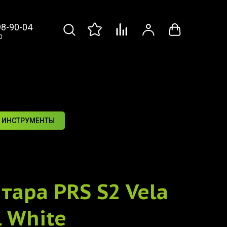
98-90-04
0
 ИНСТРУМЕНТЫ
итара
PRS S2 Vela
l White