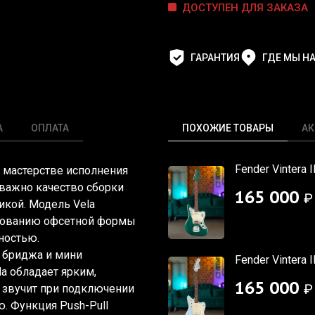
ДОСТУПЕН ДЛЯ ЗАКАЗА
ГАРАНТИЯ
ГДЕ МЫ Н
А
ОПЛАТА
ПОХОЖИЕ ТОВАРЫ
АК
Fender Vintera 
и мастерстве исполнения
 важно качество сборки
165 000
₽
икой. Модель Vela
ьзованию офсетной формы
ностью.
 бриджа и мини
Fender Vintera 
la обладает ярким,
165 000
₽
 звучит при подключении
. Функция Push-Pull